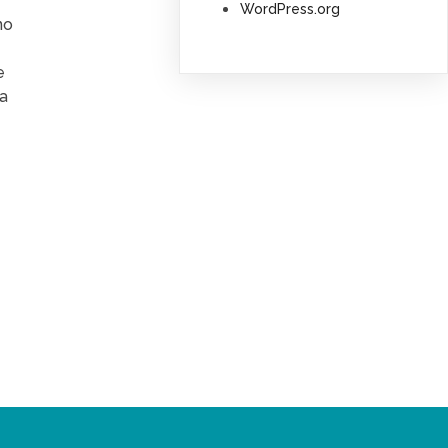
WordPress.org
no
e
la