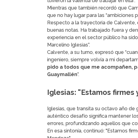
tuvieron la valentía de trabajar en ella”.
Mientras que también recordó que Camb
que no hay lugar para las “ambiciones p
Respecto a la trayectoria de Calvente, q
buenas notas. Ha trabajado fuera y dent
experiencia en el sector público ha sido
Marcelino Iglesias”.
Calvente, a su turno, expresó que “cuan
ingeniero, siempre volvía a mi depart
pido a todos que me acompañen, p
Guaymallén
”.
Iglesias: "Estamos firmes 
Iglesias, que transita su octavo año d
auténtico desafío significa mantener l
errores, profundizando aquellos que co
En esa sintonía, continuó: "Estamos fi