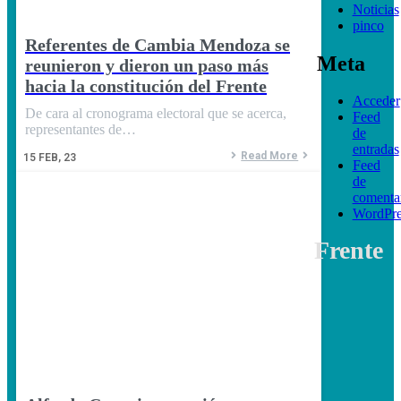
Noticias
pinco
Referentes de Cambia Mendoza se
Meta
reunieron y dieron un paso más
hacia la constitución del Frente
Acceder
De cara al cronograma electoral que se acerca,
Feed
representantes de…
de
entradas
Read More
15
FEB, 23
Feed
de
comenta
WordPre
Frente