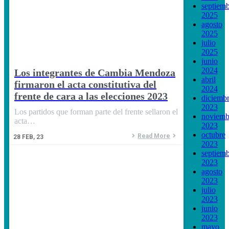
septiem
2025
agosto
2025
julio
2025
junio
2024
Los integrantes de Cambia Mendoza
abril
firmaron el acta constitutiva del
2024
frente de cara a las elecciones 2023
diciemb
2023
Los partidos que forman parte del frente sellaron el
noviemb
acta…
2023
octubre
Read More
28
FEB, 23
2023
septiem
2023
agosto
2023
julio
2023
junio
2023
mayo