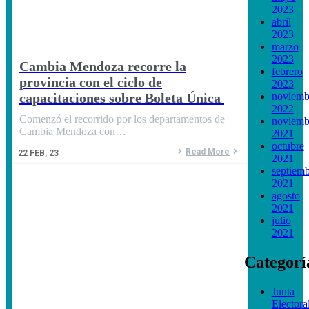
2023
abril
2023
marzo
2023
Cambia Mendoza recorre la
febrero
provincia con el ciclo de
2023
capacitaciones sobre Boleta Única
noviemb
2022
Comenzó el recorrido por los departamentos de
noviemb
Cambia Mendoza con…
2021
octubre
Read More
22
FEB, 23
2021
septiem
2021
agosto
2021
julio
2021
Categorí
Junta
Electora